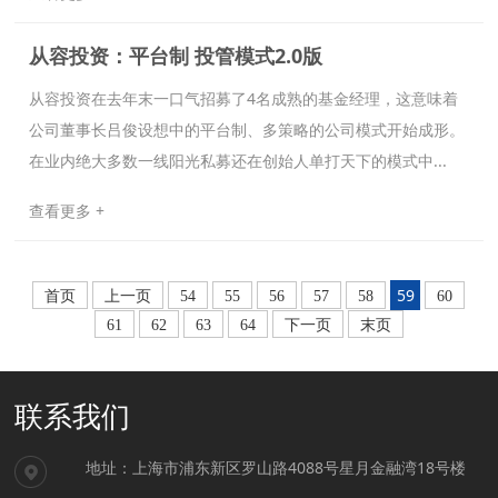
从容投资：平台制 投管模式2.0版
从容投资在去年末一口气招募了4名成熟的基金经理，这意味着
公司董事长吕俊设想中的平台制、多策略的公司模式开始成形。
在业内绝大多数一线阳光私募还在创始人单打天下的模式中...
查看更多 +
59
首页
上一页
54
55
56
57
58
60
61
62
63
64
下一页
末页
联系我们
地址：上海市浦东新区罗山路4088号星月金融湾18号楼