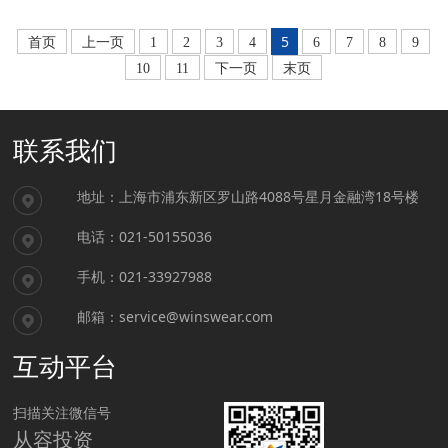
5
首页
上一页
1
2
3
4
6
7
8
9
10
11
下一页
末页
联系我们
地址：上海市浦东新区罗山路4088号星月金融湾18号楼
电话：021-50155036
手机：021-33927988
邮箱：service@winswear.com
互动平台
扫描关注微信号
从容投资